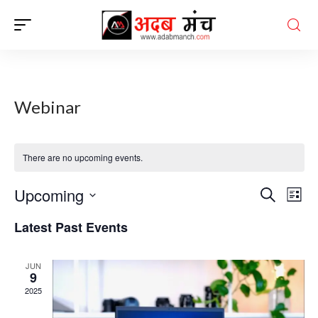
Webinar
There are no upcoming events.
Upcoming
E
E
Search
List
v
v
Select
e
Latest Past Events
e
date.
n
n
t
JUN
t
V
9
s
i
2025
e
S