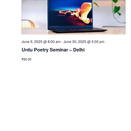
w
e
s
a
N
r
a
c
v
h
i
June 9, 2025 @ 8:00 am
-
June 30, 2025 @ 5:00 pm
g
a
a
Urdu Poetry Seminar – Delhi
n
t
d
₹50.00
i
V
o
i
n
e
w
s
N
a
v
i